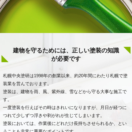
建物を守るためには、正しい塗装の知識
が必要です
札幌中央塗研
は
1998年の創業以来、約
20年間にわたり
札幌で
塗
装業を営んでおります。
塗装は、建物を雨、風、紫外線、雪などから守る大事な施工で
す。
一度塗装を行えばその時はきれいになりますが、月日が経つに
つれて少しずつ浮きや剥がれが生じてしまいます。
塗装においては、作業後にどれだけ長持ちさせられるか、とい
うことも非常に重要なポイントです。