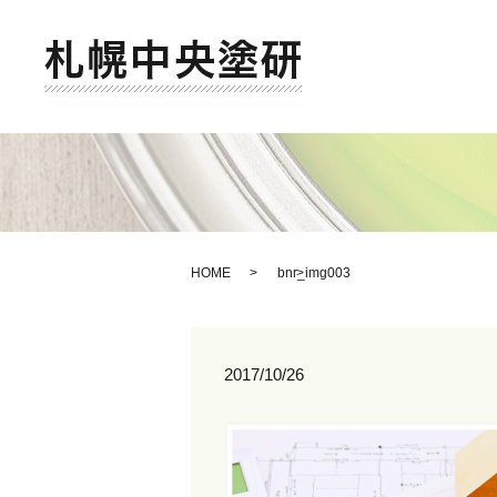
HOME
bnr_img003
2017/10/26