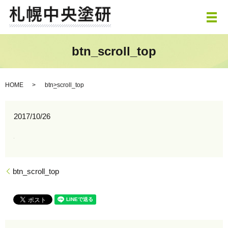
メ
btn_scroll_top
HOME
btn_scroll_top
2017/10/26
btn_scroll_top