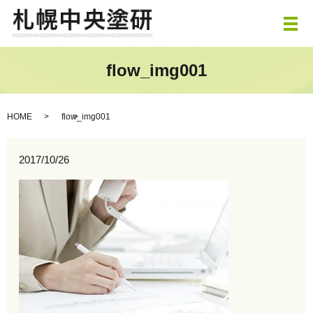
メ
flow_img001
HOME
flow_img001
2017/10/26