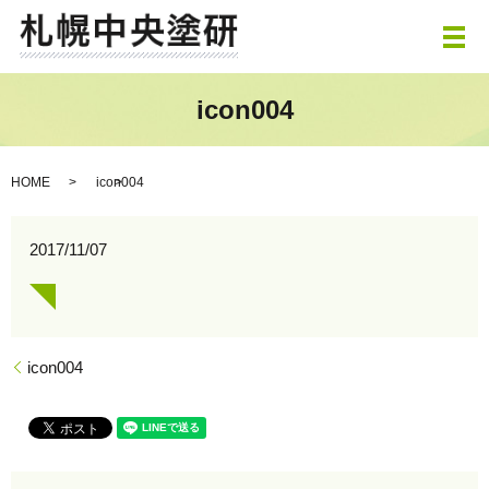
メ
icon004
HOME
icon004
2017/11/07
icon004