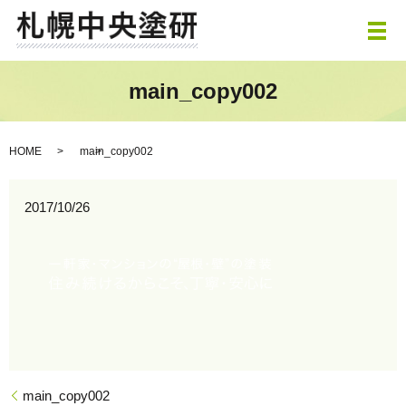
メ
main_copy002
HOME
main_copy002
2017/10/26
main_copy002